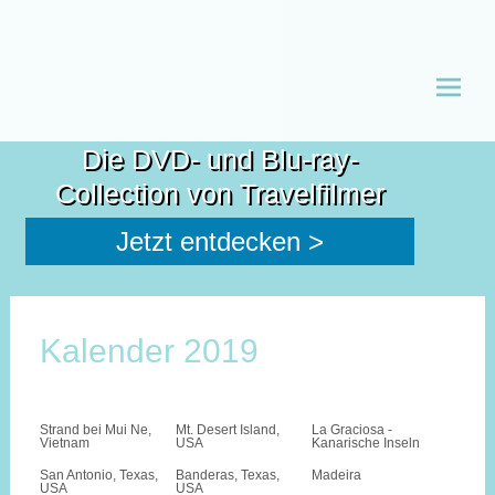
Zum
Inhalt
Die DVD- und Blu-ray-
spring
Collection von Travelfilmer
Jetzt entdecken >
Kalender 2019
Strand bei Mui Ne,
Mt. Desert Island,
La Graciosa -
Vietnam
USA
Kanarische Inseln
San Antonio, Texas,
Banderas, Texas,
Madeira
USA
USA