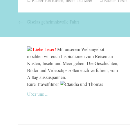
Bücher von Küsten, Inseln und Meer
Bücher
,
Lesen
,
Beitragsnavigation
←
Giselas geheimnisvolle Fahrt
Liebe Leser!
Mit unserem Webangebot
möchten wir euch Inspirationen zum Reisen an
Küsten, Inseln und Meer geben. Die Geschichten,
Bilder und Videoclips sollen euch verführen, vom
Alltag auszuspannen.
Eure Travelfilmer
Über uns ...