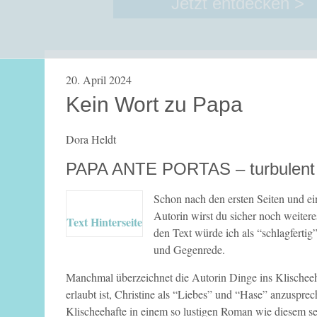
Jetzt entdecken >
20. April 2024
Kein Wort zu Papa
Dora Heldt
PAPA ANTE PORTAS – turbulent u
Schon nach den ersten Seiten und e
Autorin wirst du sicher noch weiter
Text Hinterseite
den Text würde ich als “schlagfertig”
und Gegenrede.
Manchmal überzeichnet die Autorin Dinge ins Klischeeh
erlaubt ist, Christine als “Liebes” und “Hase” anzuspre
Klischeehafte in einem so lustigen Roman wie diesem sei