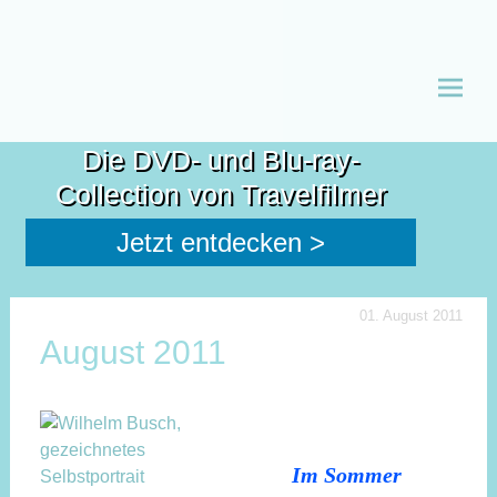
Zum
Inhalt
Die DVD- und Blu-ray-
spring
Collection von Travelfilmer
Jetzt entdecken >
01. August 2011
August 2011
Im Sommer