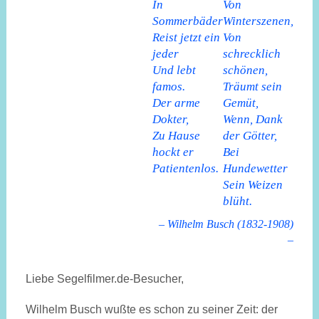
In
Von
Sommerbäder
Winterszenen,
Reist jetzt ein
Von
jeder
schrecklich
Und lebt
schönen,
famos.
Träumt sein
Der arme
Gemüt,
Dokter,
Wenn, Dank
Zu Hause
der Götter,
hockt er
Bei
Patientenlos.
Hundewetter
Sein Weizen
blüht.
– Wilhelm Busch (1832-1908)
–
Liebe Segelfilmer.de-Besucher,
Wilhelm Busch wußte es schon zu seiner Zeit: der