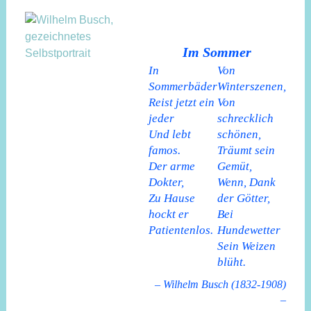
Im Sommer
In
Von
Sommerbäder
Winterszenen,
Reist jetzt ein
Von
jeder
schrecklich
Und lebt
schönen,
famos.
Träumt sein
Der arme
Gemüt,
Dokter,
Wenn, Dank
Zu Hause
der Götter,
hockt er
Bei
Patientenlos.
Hundewetter
Sein Weizen
blüht.
– Wilhelm Busch (1832-1908)
–