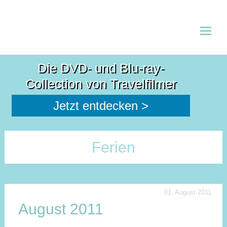
Zum
Inhalt
Die DVD- und Blu-ray-
spring
Collection von Travelfilmer
Jetzt entdecken >
Ferien
01. August 2011
August 2011