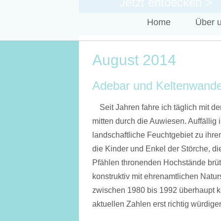
Jetzt entdecken >
Zum Inhalt springen
Home
Über 
August 2014
Adebar und Keltenwand
Seit Jahren fahre ich täglich mit 
mitten durch die Auwiesen. Auffällig
landschaftliche Feuchtgebiet zu ihre
die Kinder und Enkel der Störche, die
Pfählen thronenden Hochstände brütet
konstruktiv mit ehrenamtlichen Nat
zwischen 1980 bis 1992 überhaupt k
aktuellen Zahlen erst richtig würdige