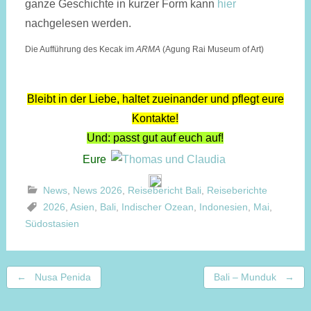
ganze Geschichte in kurzer Form kann
hier
nachgelesen werden.
Die Aufführung des Kecak im
ARMA
(Agung Rai Museum of Art)
Bleibt in der Liebe, haltet zueinander und pflegt eure
Kontakte!
Und: passt gut auf euch auf!
Eure
News
,
News 2026
,
Reisebericht Bali
,
Reiseberichte
2026
,
Asien
,
Bali
,
Indischer Ozean
,
Indonesien
,
Mai
,
Südostasien
Beitragsnavigation
←
Nusa Penida
Bali – Munduk
→