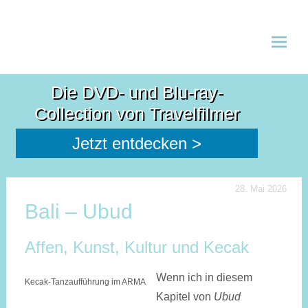
Zum
Inhalt
Die DVD- und Blu-ray-
spring
Collection von Travelfilmer
Jetzt entdecken >
28. Mai 2026
Bali – Ubud
Affen, Kunst, Kultur und Kecak
Wenn ich in diesem
Kecak-Tanzaufführung im ARMA
Kapitel von
Ubud