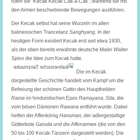
rufen sie “Kecak Kecak Cak-a-Cak”, während sie mit
den Armen beschwörende Bewegungen ausführen.
Der Kecak selbst hat seine Wurzeln im alten
balinesischen Trancetanz
Sanghyang
. In der
heutigen Form existiert Kecak erst seit etwa 1930,
als der oben bereits erwähnte deutsche Maler
Walter
Spies
die Idee zum Kecak hatte.
Die im Kecak
dargestellte Geschichte handelt vom Kampf um die
Befreiung der schönen Gattin des Haupthelden
Rama
im hinduistischen Epos
Ramayana
,
Sita
, die
vom bösen Dämonen
Rawana
entführt wurde. Dabei
helfen der Affenkönig
Hanuman
, der adlergestaltige
Götterbote
Garuda
und die Affenarmee (die von den
50 bis 100 Kecak-Tänzern dargestellt werden). Die