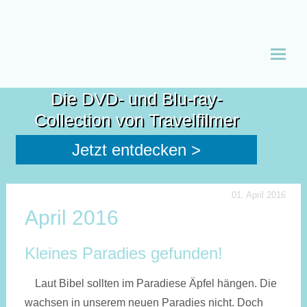
Zum
Inhalt
Die DVD- und Blu-ray-
spring
Collection von Travelfilmer
Jetzt entdecken >
01. April 2016
April 2016
Kleines Paradies gefunden!
Laut Bibel sollten im Paradiese Äpfel hängen. Die
wachsen in unserem neuen Paradies nicht. Doch