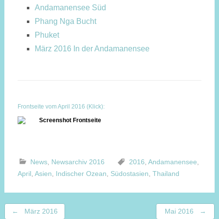
Andamanensee Süd
Phang Nga Bucht
Phuket
März 2016 In der Andamanensee
Frontseite vom April 2016 (Klick):
News
,
Newsarchiv 2016
2016
,
Andamanensee
,
April
,
Asien
,
Indischer Ozean
,
Südostasien
,
Thailand
Beitragsnavigation
←
März 2016
Mai 2016
→