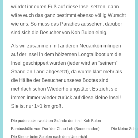
würdet ihr euren Fuß auf diese Insel setzen, dann
wäre euch das ganz bestimmt ebenso völlig Wurscht
wie uns. So muss das Paradies aus­sehen, darüber
sind sich die Besucher von Koh Bulon einig.
Als wir zusammen mit anderen Neuankömmlingen
auf der Insel in dem hölzernen Long­tail­boot um die
Insel geschip­pert wurden (jeder wird an “seinem”
Strand an Land abgesetzt), da wurde klar: mehr als
die Hälfte der Besucher unseres Bootes sind
mehrfach schon Wieder­holungstäter. Es zieht sie
immer, immer wieder zurück auf diese kleine Insel!
Sie ist nur 1×1 km groß.
Die puderzuckerweichen Strände der Insel Koh Bulon
Bambushütte vom Dorf der Chao Leh (Seenomaden)
Die kleine Schul
Die Kinder beim Spielen nach dem Unterricht