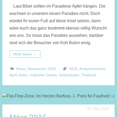
Laut Bibel sollten im Paradiese Äpfel hängen. Die
wachsen in unserem neuen Paradies nicht. Doch
würdet ihr euren Fuß auf diese Insel setzen, dann
wäre euch das ganz bestimmt ebenso völlig Wurscht
wie uns. So muss das Paradies aus­sehen, darüber
sind sich die Besucher von Koh Bulon einig.
Mehr lesen
→
News
,
Newsarchiv 2016
2016
,
Andamanensee
,
April
,
Asien
,
Indischer Ozean
,
Südostasien
,
Thailand
01. März 2016