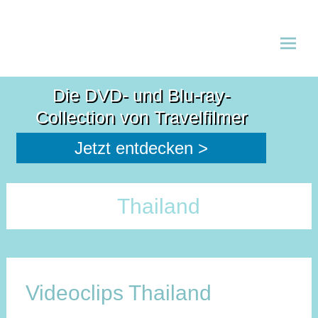
Zum
Inhalt
Die DVD- und Blu-ray-
spring
Collection von Travelfilmer
Jetzt entdecken >
Thailand
Videoclips Thailand