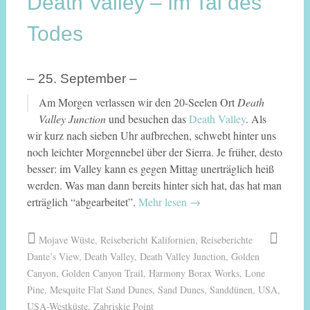
Death Valley – Im Tal des
Todes
– 25. September –
Am Morgen verlassen wir den 20-Seelen Ort
Death
Valley Junction
und besuchen das
Death Valley
. Als
wir kurz nach sieben Uhr aufbrechen, schwebt hinter uns
noch leichter Morgennebel über der Sierra. Je früher, desto
besser: im Valley kann es gegen Mittag unerträglich heiß
werden. Was man dann bereits hinter sich hat, das hat man
erträglich “abgearbeitet”.
Mehr lesen
→
Mojave Wüste
,
Reisebericht Kalifornien
,
Reiseberichte
Dante’s View
,
Death Valley
,
Death Valley Junction
,
Golden
Canyon
,
Golden Canyon Trail
,
Harmony Borax Works
,
Lone
Pine
,
Mesquite Flat Sand Dunes
,
Sand Dunes
,
Sanddünen
,
USA
,
USA-Westküste
,
Zabriskie Point