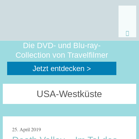
Zum
Die DVD- und Blu-ray-
Inhalt
Collection von Travelfilmer
sprin
Jetzt entdecken >
USA-Westküste
25. April 2019