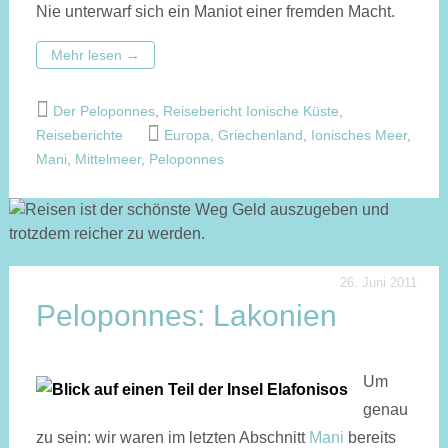
Nie unter­warf sich ein Maniot einer fremden Macht.
Mehr lesen
→
Der Peloponnes
,
Reisebericht Ionische Küste
,
Reiseberichte
Europa
,
Griechenland
,
Ionisches Meer
,
Mani
,
Mittelmeer
,
Peloponnes
26. Juni 2011
Peloponnes: Lakonien
Um
genau
zu sein: wir waren im letzten Abschnitt
Mani
bereits