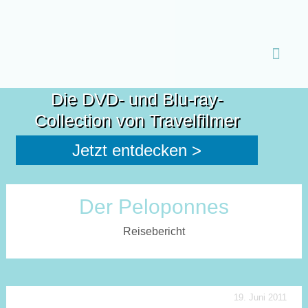
Zum
Inhalt
Die DVD- und Blu-ray-
spring
Collection von Travelfilmer
Jetzt entdecken >
Der Peloponnes
Reisebericht
19. Juni 2011