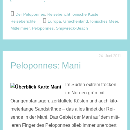
Der Peloponnes
,
Reisebericht Ionische Küste
,
Reiseberichte
Europa
,
Griechenland
,
Ionisches Meer
,
Mittelmeer
,
Peloponnes
,
Shipwreck-Beach
24. Juni 2011
Peloponnes: Mani
Im Süden extrem trocken,
im Nor­den grün mit
Orangen­plan­tagen, zer­klüf­tete Kü­sten und auch kilo­
meter­lange Sand­strän­de – das alles findet der Rei­
sen­de in der Mani. Das Ge­biet der Mani auf dem mitt­
leren Fin­ger des Pelo­ponnes blieb im­mer un­ero­bert.