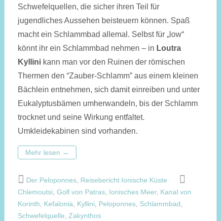
Schwefelquellen, die sicher ihren Teil für
jugendliches Aussehen beisteuern können. Spaß
macht ein Schlammbad allemal. Selbst für „low“
könnt ihr ein Schlammbad nehmen – in
Loutra
Kyllini
kann man vor den Ruinen der römischen
Thermen den “Zauber-Schlamm” aus einem kleinen
Bächlein entnehmen, sich damit einreiben und unter
Eukalyptusbämen umherwandeln, bis der Schlamm
trocknet und seine Wirkung entfaltet.
Umkleidekabinen sind vorhanden.
Mehr lesen
→
Der Peloponnes
,
Reisebericht Ionische Küste
Chlemoutsi
,
Golf von Patras
,
Ionisches Meer
,
Kanal von
Korinth
,
Kefalonia
,
Kyllini
,
Peloponnes
,
Schlammbad
,
Schwefelquelle
,
Zakynthos