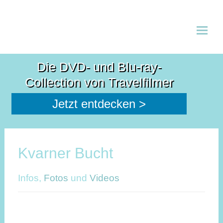
Zum
Inhalt
Die DVD- und Blu-ray-
spring
Collection von Travelfilmer
Jetzt entdecken >
Kvarner Bucht
Infos,
Fotos
und
Videos