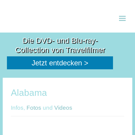
Zum
Inhalt
Die DVD- und Blu-ray-
spring
Collection von Travelfilmer
Jetzt entdecken >
Alabama
Infos,
Fotos
und
Videos