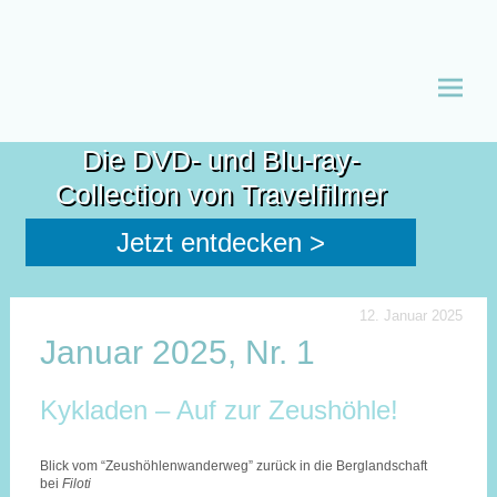
Zum
Inhalt
Die DVD- und Blu-ray-
spring
Collection von Travelfilmer
Jetzt entdecken >
12. Januar 2025
Januar 2025, Nr. 1
Kykladen – Auf zur Zeushöhle!
Blick vom “Zeushöhlenwanderweg” zurück in die Berglandschaft
bei
Filoti