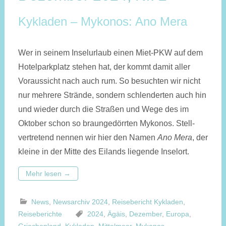
Kykladen – Mykonos: Ano Mera
Wer in seinem Insel­urlaub einen Miet-PKW auf dem
Hotel­park­platz stehen hat, der kommt damit aller
Voraus­sicht nach auch rum. So besuchten wir nicht
nur mehrere Strände, sondern schlenderten auch hin
und wieder durch die Straßen und Wege des im
Oktober schon so braun­ge­dörrten Mykonos. Stell­
vertretend nennen wir hier den Namen
Ano Mera
, der
kleine in der Mitte des Eilands liegende Inselort.
Mehr lesen
→
News
,
Newsarchiv 2024
,
Reisebericht Kykladen
,
Reiseberichte
2024
,
Ägäis
,
Dezember
,
Europa
,