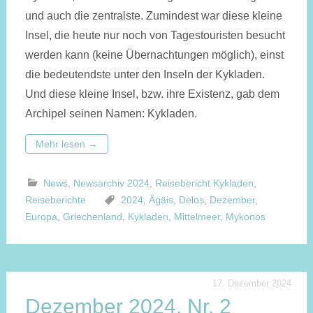
und auch die zentralste. Zumindest war diese kleine
Insel, die heute nur noch von Tages­touristen besucht
werden kann (keine Über­nachtungen möglich), einst
die bedeutendste unter den Inseln der Kykladen.
Und diese kleine Insel, bzw. ihre Existenz, gab dem
Archipel seinen Namen: Kykladen.
Mehr lesen
→
News
,
Newsarchiv 2024
,
Reisebericht Kykladen
,
Reiseberichte
2024
,
Ägäis
,
Delos
,
Dezember
,
Europa
,
Griechenland
,
Kykladen
,
Mittelmeer
,
Mykonos
17. Dezember 2024
Dezember 2024, Nr. 2