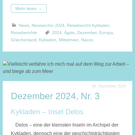
Mehr lesen
→
News
,
Newsarchiv 2024
,
Reisebericht Kykladen
,
Reiseberichte
2024
,
Ägäis
,
Dezember
,
Europa
,
Griechenland
,
Kykladen
,
Mittelmeer
,
Naxos
18. Dezember 2024
Dezember 2024, Nr. 3
Kykladen – Insel Delos
Delos – eine der kleinsten Inseln im Archipel der
Kykladen, dennoch eine der ge­schichts­trächtigsten