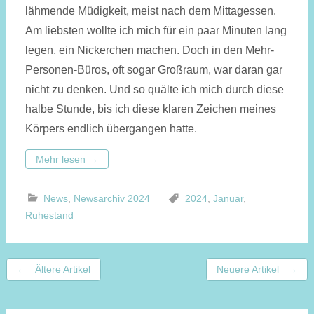
lähmende Müdigkeit, meist nach dem Mittagessen.
Am liebsten wollte ich mich für ein paar Minuten lang
legen, ein Nickerchen machen. Doch in den Mehr-
Personen-Büros, oft sogar Großraum, war daran gar
nicht zu denken. Und so quälte ich mich durch diese
halbe Stunde, bis ich diese klaren Zeichen meines
Körpers endlich übergangen hatte.
Mehr lesen
→
News
,
Newsarchiv 2024
2024
,
Januar
,
Ruhestand
Beitragsnavigation
←
Ältere Artikel
Neuere Artikel
→