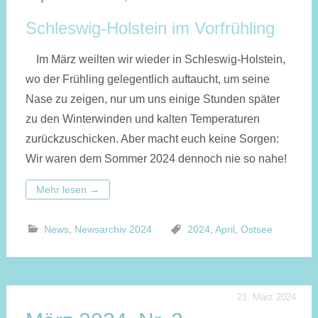
Schleswig-Holstein im Vorfrühling
Im März weilten wir wieder in Schleswig-Holstein,
wo der Früh­ling ge­le­gent­lich auf­taucht, um seine
Nase zu zeigen, nur um uns einige Stun­den spä­ter
zu den Winter­winden und kalten Tempera­turen
zurück­zu­schicken. Aber macht euch keine Sorgen:
Wir waren dem Som­mer 2024 dennoch nie so nahe!
Mehr lesen
→
News
,
Newsarchiv 2024
2024
,
April
,
Ostsee
21. März 2024