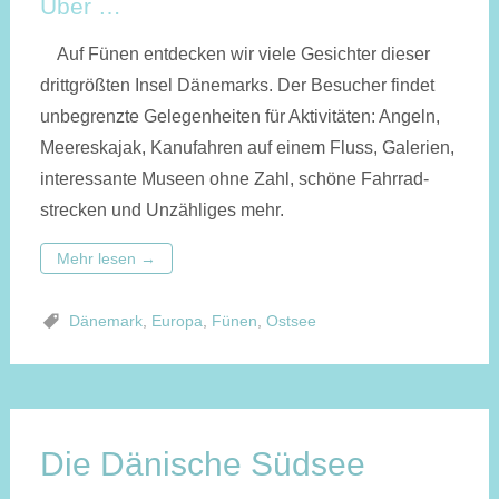
Über …
Auf Fünen entdecken wir viele Gesichter dieser
drittgrößten Insel Dänemarks. Der Besucher findet
un­be­grenzte Gelegen­heiten für Akti­vi­täten: Angeln,
Meeres­kajak, Kanu­fahren auf einem Fluss, Galerien,
inte­ressante Museen ohne Zahl, schöne Fahr­rad­
strecken und Unzähliges mehr.
Mehr lesen
→
Dänemark
,
Europa
,
Fünen
,
Ostsee
Die Dänische Südsee