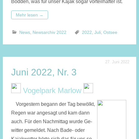
Bodden, was für unser Kajak sogar vorteilhafter ist.
Mehr lesen
→
News
,
Newsarchiv 2022
2022
,
Juli
,
Ostsee
27. Juni 2022
Juni 2022, Nr. 3
Vogelpark Marlow
Vorgestern begann der Tag be­wölkt,
Re­gen war an­ge­sagt und kam dann
auch. Für den Nach­mit­tag wurde Ge­
wit­ter gemeldet. Nach Bade- oder
Kajak­wetter hörte sich das für uns so