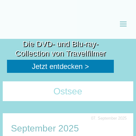
Zum
Inhalt
Die DVD- und Blu-ray-
spring
Collection von Travelfilmer
Jetzt entdecken >
Ostsee
07. September 2025
September 2025