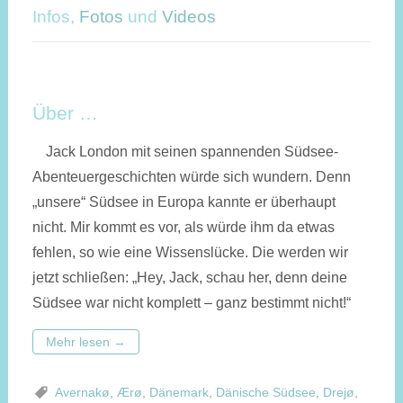
Infos,
Fotos
und
Videos
Über …
Jack London mit seinen span­nenden Südsee-
Aben­teuer­ge­schich­ten würde sich wundern. Denn
„unsere“ Süd­see in Europa kannte er über­haupt
nicht. Mir kommt es vor, als würde ihm da etwas
fehlen, so wie eine Wissens­lücke. Die werden wir
jetzt schließen: „Hey, Jack, schau her, denn deine
Südsee war nicht komplett – ganz bestimmt nicht!“
Mehr lesen
→
Avernakø
,
Ærø
,
Dänemark
,
Dänische Südsee
,
Drejø
,