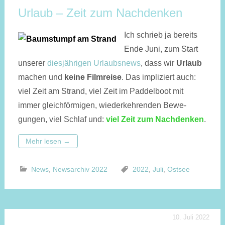
Urlaub – Zeit zum Nachdenken
Ich schrieb ja bereits
Ende Juni, zum Start
unserer
diesjährigen Urlaubsnews
, dass wir
Urlaub
machen und
keine Filmreise
. Das impliziert auch:
viel Zeit am Strand, viel Zeit im Paddel­boot mit
immer gleich­förmigen, wie­der­kehren­den Be­we­
gungen, viel Schlaf und:
viel Zeit zum Nachdenken
.
Mehr lesen
→
News
,
Newsarchiv 2022
2022
,
Juli
,
Ostsee
10. Juli 2022