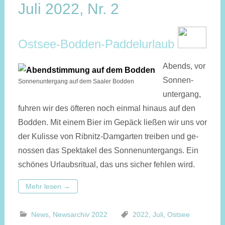
Juli 2022, Nr. 2
Ostsee-Bodden-Paddelurlaub
Abends, vor
Son­nen­
Sonnenuntergang auf dem Saaler Bodden
unter­gang,
fuh­ren wir des öf­teren noch einmal hinaus auf den
Bodden. Mit einem Bier im Ge­päck ließen wir uns vor
der Ku­lis­se von Ribnitz-Dam­garten trei­ben und ge­
nos­sen das Spek­takel des Sonnen­unter­gangs. Ein
schönes Urlaubs­ritual, das uns sicher fehlen wird.
Mehr lesen
→
News
,
Newsarchiv 2022
2022
,
Juli
,
Ostsee