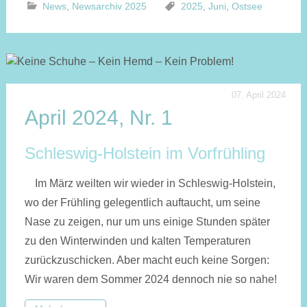
News
,
Newsarchiv 2025
2025
,
Juni
,
Ostsee
07. April 2024
April 2024, Nr. 1
Schleswig-Holstein im Vorfrühling
Im März weilten wir wieder in Schleswig-Holstein,
wo der Früh­ling ge­le­gent­lich auf­taucht, um seine
Nase zu zeigen, nur um uns einige Stun­den spä­ter
zu den Winter­winden und kalten Tempera­turen
zurück­zu­schicken. Aber macht euch keine Sorgen:
Wir waren dem Som­mer 2024 dennoch nie so nahe!