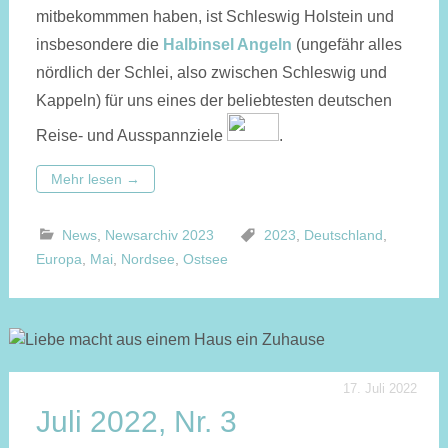
mitbekommmen haben, ist Schleswig Holstein und
insbesondere die
Halbinsel Angeln
(ungefähr alles
nördlich der Schlei, also zwischen Schleswig und
Kappeln) für uns eines der beliebtesten deutschen
Reise- und Ausspannziele
.
Mehr lesen
→
News
,
Newsarchiv 2023
2023
,
Deutschland
,
Europa
,
Mai
,
Nordsee
,
Ostsee
17. Juli 2022
Juli 2022, Nr. 3