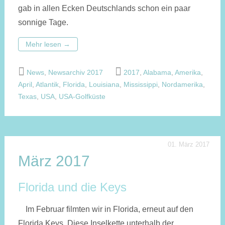
gab in allen Ecken Deutschlands schon ein paar
sonnige Tage.
Mehr lesen
→
News
,
Newsarchiv 2017
2017
,
Alabama
,
Amerika
,
April
,
Atlantik
,
Florida
,
Louisiana
,
Mississippi
,
Nordamerika
,
Texas
,
USA
,
USA-Golfküste
01. März 2017
März 2017
Florida und die Keys
Im Februar filmten wir in Florida, erneut auf den
Florida Keys. Diese Inselkette unterhalb der