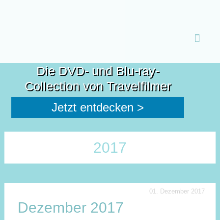
Zum
Inhalt
Die DVD- und Blu-ray-
spring
Collection von Travelfilmer
Jetzt entdecken >
2017
01. Dezember 2017
Dezember 2017