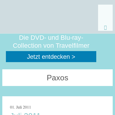
Zum
Die DVD- und Blu-ray-
Inhalt
Collection von Travelfilmer
sprin
Jetzt entdecken >
Paxos
01. Juli 2011