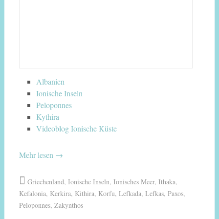
Albanien
Ionische Inseln
Peloponnes
Kythira
Videoblog Ionische Küste
Mehr lesen
→
Griechenland
,
Ionische Inseln
,
Ionisches Meer
,
Ithaka
,
Kefalonia
,
Kerkira
,
Kithira
,
Korfu
,
Lefkada
,
Lefkas
,
Paxos
,
Peloponnes
,
Zakynthos