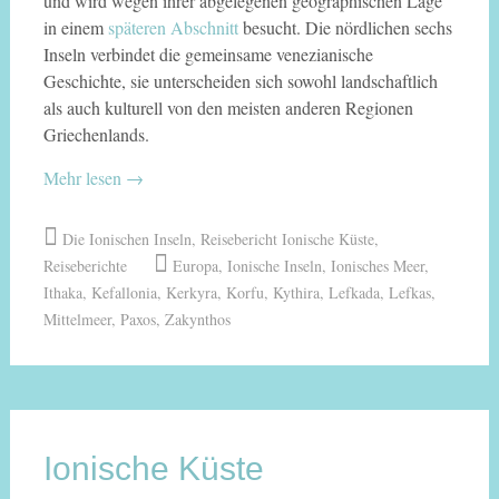
und wird wegen ihrer abgelegenen geographischen Lage
in einem
späteren Abschnitt
besucht. Die nördlichen sechs
Inseln verbindet die gemeinsame venezianische
Geschichte, sie unterscheiden sich sowohl landschaftlich
als auch kulturell von den meisten anderen Regionen
Griechenlands.
Mehr lesen
→
Die Ionischen Inseln
,
Reisebericht Ionische Küste
,
Reiseberichte
Europa
,
Ionische Inseln
,
Ionisches Meer
,
Ithaka
,
Kefallonia
,
Kerkyra
,
Korfu
,
Kythira
,
Lefkada
,
Lefkas
,
Mittelmeer
,
Paxos
,
Zakynthos
Ionische Küste